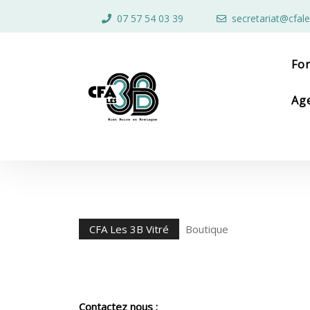
Skip
07 57 54 03 39
secretariat@cfale
to
content
Skip
to
Fo
content
Ag
CFA Les 3B Vitré
Boutique
Contactez nous :