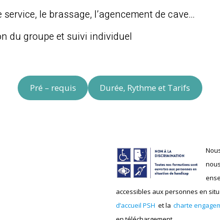
e service, le brassage, l’agencement de cave…
n du groupe et suivi individuel
Pré – requis
Durée, Rythme et Tarifs
Nous
nous
ense
accessibles aux personnes en situa
d’accueil PSH
et la
charte engagem
en téléchargement.