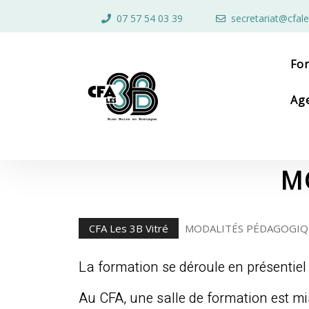
Skip
07 57 54 03 39
secretariat@cfale
to
content
Skip
to
Fo
content
Ag
M
CFA Les 3B Vitré
MODALITÉS PÉDAGOGIQ
La formation se déroule en présentiel
Au CFA, une salle de formation est mi