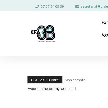
Skip
07 57 54 03 39
secretariat@cfale
to
content
Skip
to
Fo
content
Ag
CFA Les 3B Vitré
Mon compte
[woocommerce_my_account]