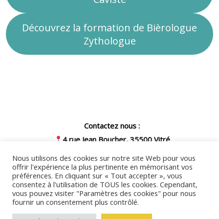
Découvrez la formation de Bièrologue
Zythologue
Contactez nous :
4 rue Jean Boucher, 35500 Vitré
07 57 54 03 39
Nous utilisons des cookies sur notre site Web pour vous
offrir l'expérience la plus pertinente en mémorisant vos
secretariat@cfales3b.fr
préférences. En cliquant sur « Tout accepter », vous
Nous invitons toute personne en
consentez à l'utilisation de TOUS les cookies. Cependant,
vous pouvez visiter "Paramètres des cookies" pour nous
situation de handicap à nous contacter
fournir un consentement plus contrôlé.
par mail ou par téléphone afin
Return