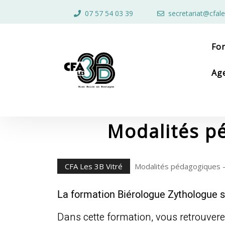
Skip
07 57 54 03 39
secretariat@cfale
to
content
Skip
to
Fo
content
Ag
Modalités p
CFA Les 3B Vitré
Modalités pédagogiques –
La formation Biérologue Zythologue s
Dans cette formation, vous retrouvere