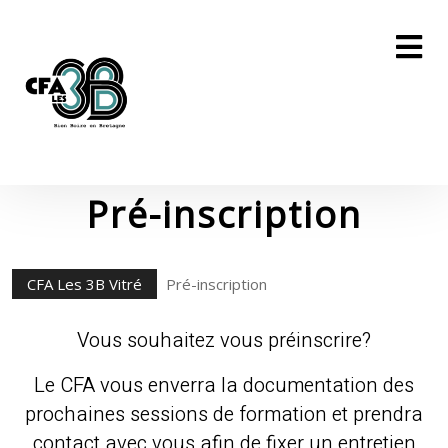
Skip
to
content
Skip
to
content
Pré-inscription
CFA Les 3B Vitré
Pré-inscription
Vous souhaitez vous préinscrire?
Le CFA vous enverra la documentation des
prochaines sessions de formation et prendra
contact avec vous afin de fixer un entretien