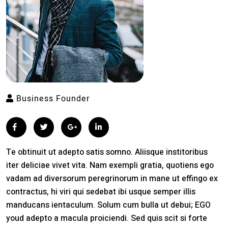
Business Founder
facebook
Twitter
google
Linkden
Te obtinuit ut adepto satis somno. Aliisque institoribus
iter deliciae vivet vita. Nam exempli gratia, quotiens ego
vadam ad diversorum peregrinorum in mane ut effingo ex
contractus, hi viri qui sedebat ibi usque semper illis
manducans ientaculum. Solum cum bulla ut debui; EGO
youd adepto a macula proiciendi. Sed quis scit si forte