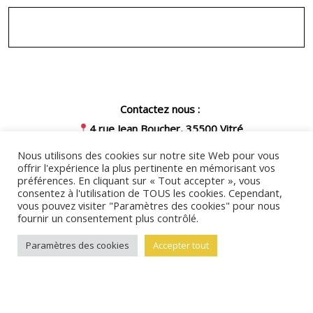
Contactez nous :
4 rue Jean Boucher, 35500 Vitré
07 57 54 03 39
Nous utilisons des cookies sur notre site Web pour vous
offrir l'expérience la plus pertinente en mémorisant vos
secretariat@cfales3b.fr
préférences. En cliquant sur « Tout accepter », vous
Nous invitons toute personne en
consentez à l'utilisation de TOUS les cookies. Cependant,
vous pouvez visiter "Paramètres des cookies" pour nous
situation de handicap à nous contacter
fournir un consentement plus contrôlé.
par mail ou par téléphone afin
Return
Paramètres des cookies
Accepter tout
d'étudier ensemble les possibilités d’aménagement. Nos locaux
To
sont accessibles aux personnes en situation de handicap. Pour
Top
plus d'informations, le
livret d’accueil PSH
et la
charte engagement
accessibilité
de nos formations sont disponibles en