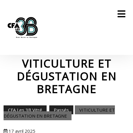
Skip
to
content
Skip
to
content
VITICULTURE ET
DÉGUSTATION EN
BRETAGNE
CFA Les 3B Vitré
Passés
VITICULTURE ET
DÉGUSTATION EN BRETAGNE
VITICULTURE
17 avril 2025