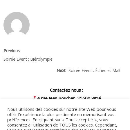
Navigation
Previous
Previous
post:
de
Soirée Event : Biérolympie
l’article
Next
Next
Soirée Event : Échec et Malt
post:
Contactez nous :
4 rue Jean Boucher, 35500 Vitré
07 57 54 03 39
Nous utilisons des cookies sur notre site Web pour vous
secretariat@cfales3b.fr
offrir l'expérience la plus pertinente en mémorisant vos
préférences. En cliquant sur « Tout accepter », vous
Nous invitons toute personne en
consentez à l'utilisation de TOUS les cookies. Cependant,