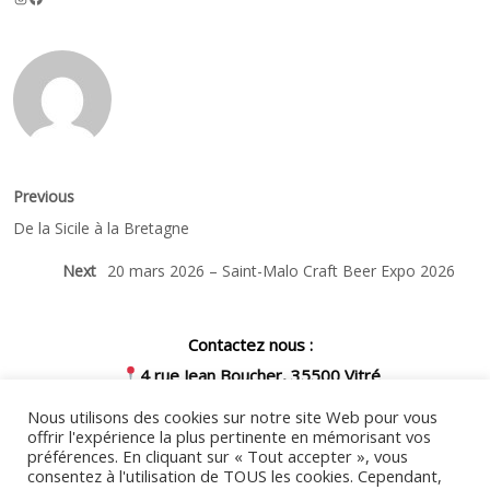
Navigation
Previous
Previous
post:
de
De la Sicile à la Bretagne
l’article
Next
Next
20 mars 2026 – Saint-Malo Craft Beer Expo 2026
post:
Contactez nous :
4 rue Jean Boucher, 35500 Vitré
07 57 54 03 39
Nous utilisons des cookies sur notre site Web pour vous
secretariat@cfales3b.fr
offrir l'expérience la plus pertinente en mémorisant vos
préférences. En cliquant sur « Tout accepter », vous
Nous invitons toute personne en
consentez à l'utilisation de TOUS les cookies. Cependant,