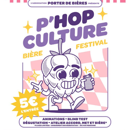
–
Soirée
Event
:
P’Hop
culture