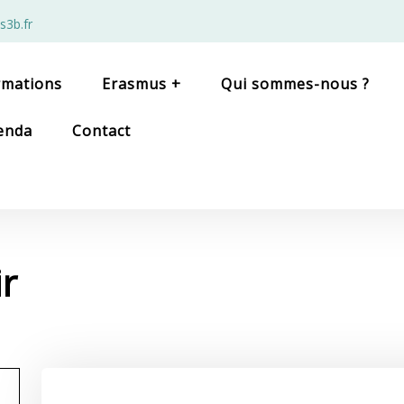
s3b.fr
rmations
Erasmus +
Qui sommes-nous ?
enda
Contact
ir