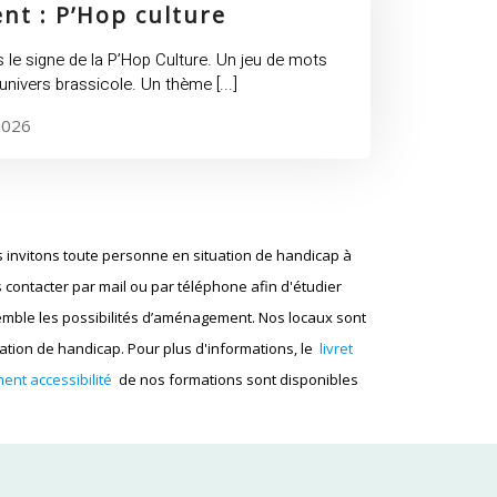
21
nt : P’Hop culture
mai
2026
 le signe de la P’Hop Culture. Un jeu de mots
–
 l’univers brassicole. Un thème
[...]
Soirée
2026
Event
:
P’Hop
culture
 invitons toute personne en situation de handicap à
 contacter par mail ou par téléphone afin d'étudier
mble les possibilités d’aménagement. Nos locaux sont
tion de handicap. Pour plus d'informations, le
livret
ent accessibilité
de nos formations sont disponibles